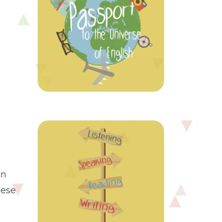
un
 ese