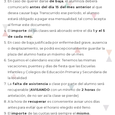
En caso de querer darse
de baja
, el alumno/a deberá
comunicarlo
antes del día 15 del mes anterior
al que
desea causar baja. Transcurrido ese período, el alumno
estará obligado a pagar esa mensualidad, tal como acepta
al firmar este documento.
El
importe
de las clases será abonado entre el día
1 y el 5
de cada mes.
En caso de baja justificada por enfermedad grave, ausencia
o desplazamiento, se podrá excepcionalmente guardar la
plaza del alumno hasta un máximo de un mes.
Seguimos el calendario escolar. Tenemos las mismas
vacaciones, puentes y días de fiesta que las Escuelas
Infantiles y Colegios de Educación Primaria y Secundaria de
la localidad.
La
falta de asistencia
a clase por parte del alumno será
recuperable (
AVISANDO
con un mínimo de
2 horas
de
antelación, de no ser así la clase se pierde).
A la hora de
recuperar
es conveniente avisar unos días
antes para evitar que el horario elegido esté lleno.
El
importe
de las cuotas será siempre el
mismo
,