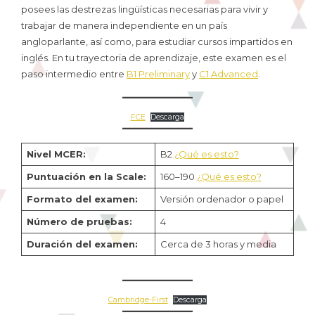
posees las destrezas lingüísticas necesarias para vivir y
trabajar de manera independiente en un país
angloparlante, así como, para estudiar cursos impartidos en
inglés. En tu trayectoria de aprendizaje, este examen es el
paso intermedio entre
B1 Preliminary
y
C1 Advanced
.
FCE
Descarga
Nivel MCER:
B2
¿Qué es esto?
Puntuación en la Scale:
160–190
¿Qué es esto?
Formato del examen:
Versión ordenador o papel
Número de pruebas:
4
Duración del examen:
Cerca de 3 horas y media
Cambridge-First
Descarga