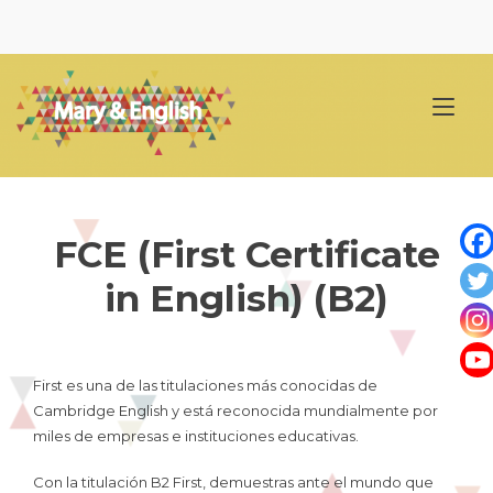
Ir
al
contenido
Alt
nav
FCE (First Certificate
in English) (B2)
First es una de las titulaciones más conocidas de
Cambridge English y está reconocida mundialmente por
miles de empresas e instituciones educativas.
Con la titulación B2 First, demuestras ante el mundo que